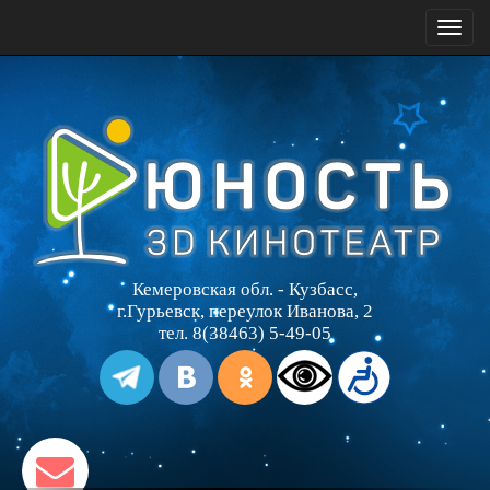
Toggl
naviga
Кемеровская обл. - Кузбасс,
г.Гурьевск, переулок Иванова, 2
тел. 8(38463) 5-49-05