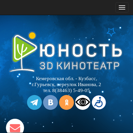
Toggl
naviga
Кемеровская обл. - Кузбасс,
г.Гурьевск, переулок Иванова, 2
тел. 8(38463) 5-49-05