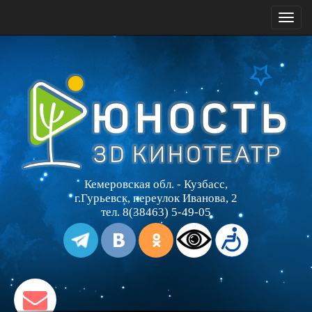
Toggl
naviga
Кемеровская обл. - Кузбасс,
г.Гурьевск, переулок Иванова, 2
тел. 8(38463) 5-49-05