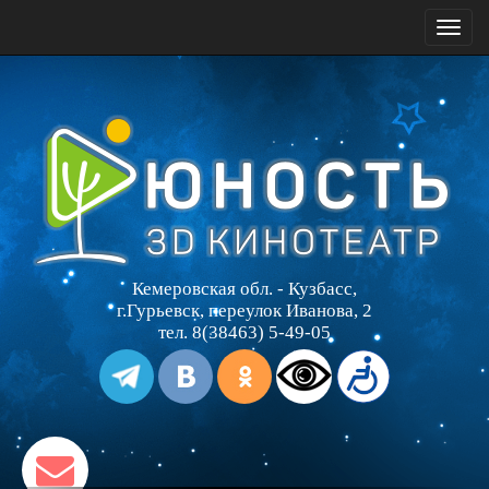
Toggl
naviga
Кемеровская обл. - Кузбасс,
г.Гурьевск, переулок Иванова, 2
тел. 8(38463) 5-49-05