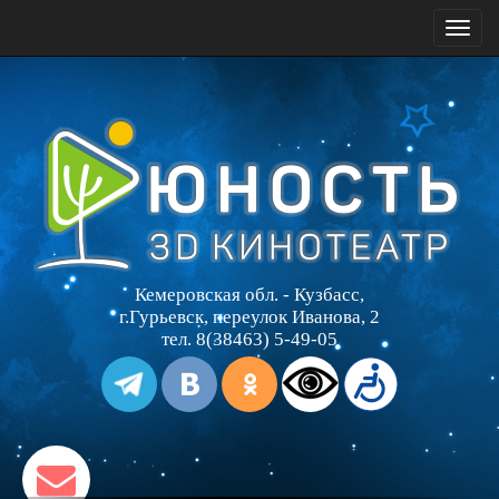
Toggl
naviga
Кемеровская обл. - Кузбасс,
г.Гурьевск, переулок Иванова, 2
тел. 8(38463) 5-49-05