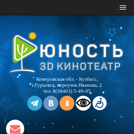
Toggl
naviga
Кемеровская обл. - Кузбасс,
г.Гурьевск, переулок Иванова, 2
тел. 8(38463) 5-49-05