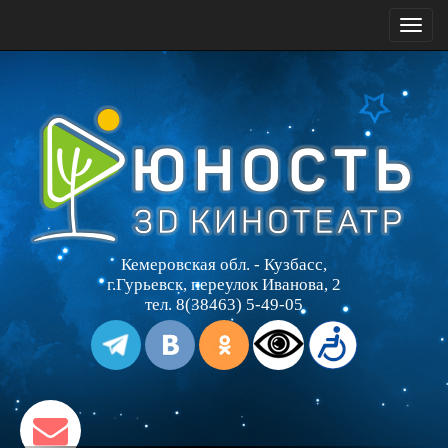
Toggl
naviga
Кемеровская обл. - Кузбасс,
г.Гурьевск, переулок Иванова, 2
тел. 8(38463) 5-49-05